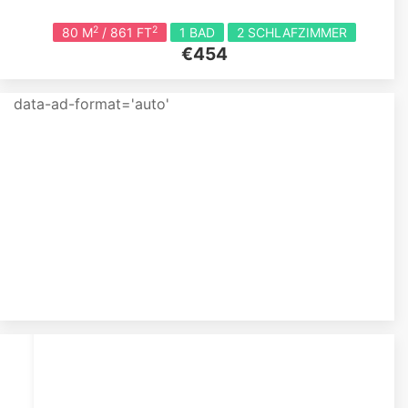
2
2
80 M
/ 861 FT
1 BAD
2 SCHLAFZIMMER
€454
data-ad-format='auto'