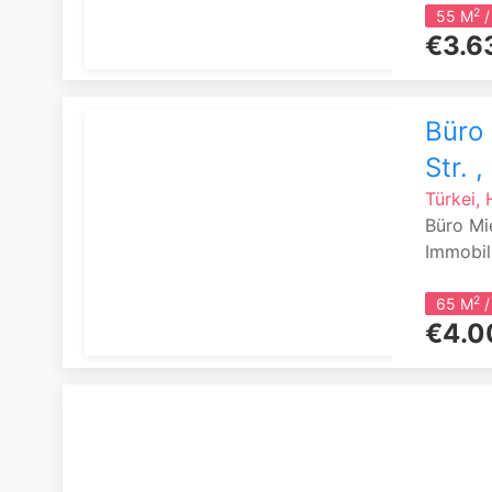
2
55 M
/
€3.6
Büro 
Str. 
Türkei, 
Büro Mi
Immobili
2
65 M
/
€4.0