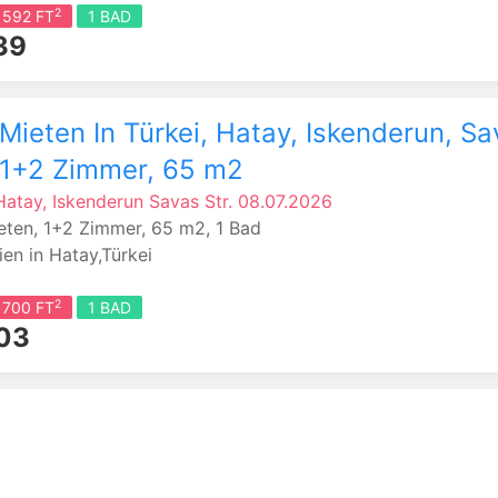
2
 592 FT
1 BAD
39
Mieten In Türkei, Hatay, Iskenderun, S
, 1+2 Zimmer, 65 m2
Hatay, Iskenderun
Savas Str.
08.07.2026
eten, 1+2 Zimmer, 65 m2, 1 Bad
en in Hatay,Türkei
2
 700 FT
1 BAD
03