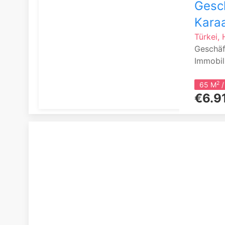
Gesch
Karaa
Türkei, 
Geschäf
Immobili
2
65 M
/
€6.9