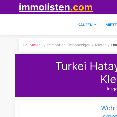
immolisten
.com
KAUFEN
MIET
Hauptmenü
Immobilien Kleinanzeigen
Mieten
Ha
Turkei Hata
Kle
Insg
Wohnu
Ismet