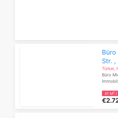
Büro 
Str. 
Türkei, 
Büro Mi
Immobili
2
41 M
/
€2.7