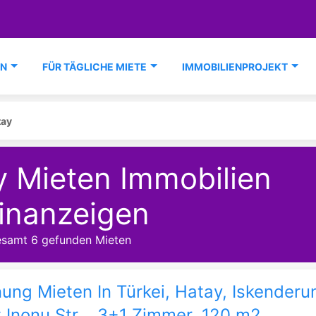
EN
FÜR TÄGLICHE MIETE
IMMOBILIENPROJEKT
tay
y Mieten Immobilien
inanzeigen
esamt 6 gefunden Mieten
ng Mieten In Türkei, Hatay, Iskenderu
 Inonu Str. , 3+1 Zimmer, 120 m2