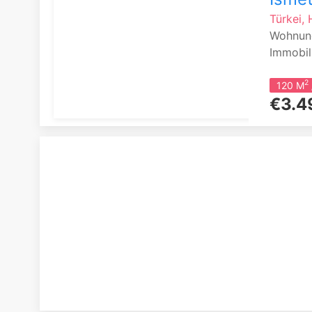
Türkei, 
Wohnung
Immobili
2
120 M
€3.4