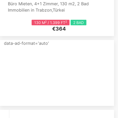
Büro Mieten, 4+1 Zimmer, 130 m2, 2 Bad
Immobilien in Trabzon,Türkei
2
2
130 M
/ 1.399 FT
2 BAD
€364
data-ad-format='auto'