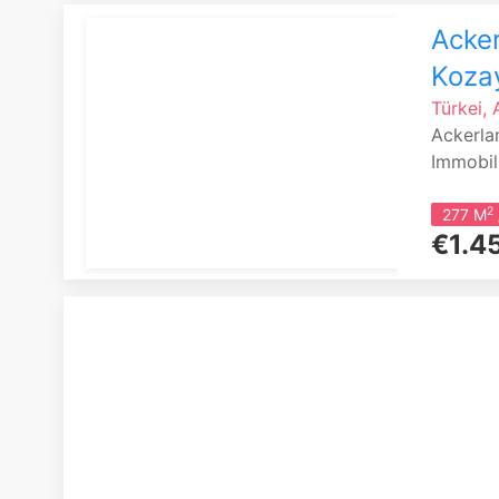
Acker
Kozay
Türkei,
Ackerla
Immobil
2
277 M
€1.4