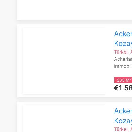
Acker
Kozay
Türkei,
Ackerla
Immobil
2
203 M
€1.5
Acker
Kozay
Türkei,