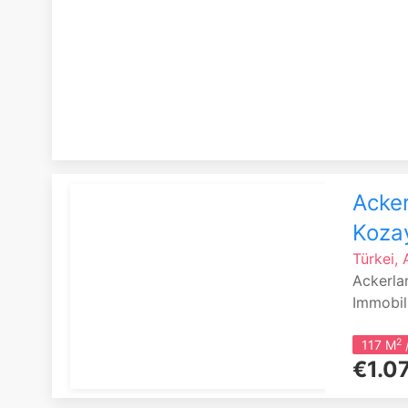
Acker
Kozay
Türkei,
Ackerla
Immobil
2
117 M
/
€1.0