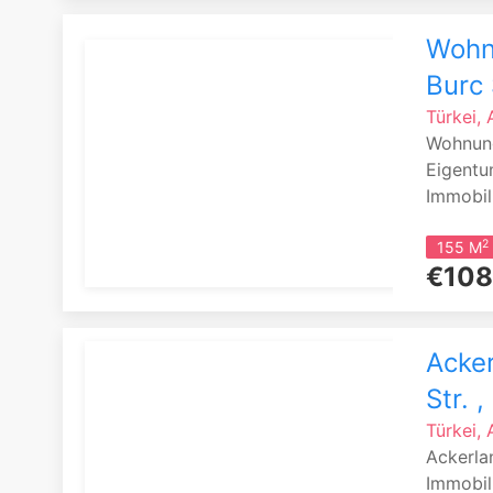
Wohnu
Burc 
Türkei,
Wohnung
Eigentu
Immobil
2
155 M
€108
Acker
Str. 
Türkei,
Ackerla
Immobil