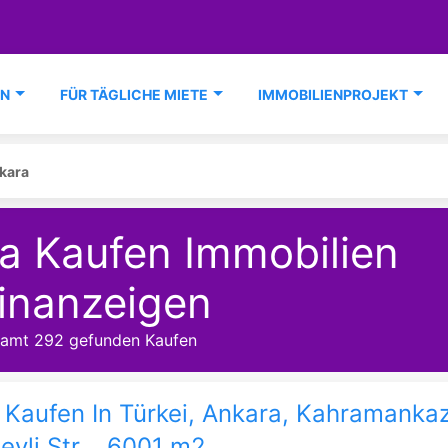
EN
FÜR TÄGLICHE MIETE
IMMOBILIENPROJEKT
kara
ra Kaufen Immobilien
inanzeigen
samt 292 gefunden Kaufen
Kaufen In Türkei, Ankara, Kahramanka
eyli Str. , 6001 m2