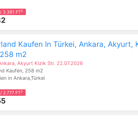
2
/ 3.391 FT
82
land Kaufen In Türkei, Ankara, Akyurt, 
, 258 m2
 Ankara, Akyurt
Kizik Str.
22.07.2026
nd Kaufen, 258 m2
ien in Ankara,Türkei
2
/ 2.777 FT
55