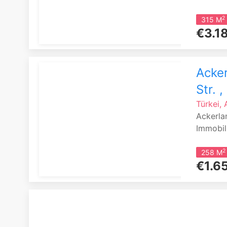
2
315 M
€3.1
Acker
Str. 
Türkei,
Ackerla
Immobil
2
258 M
€1.6