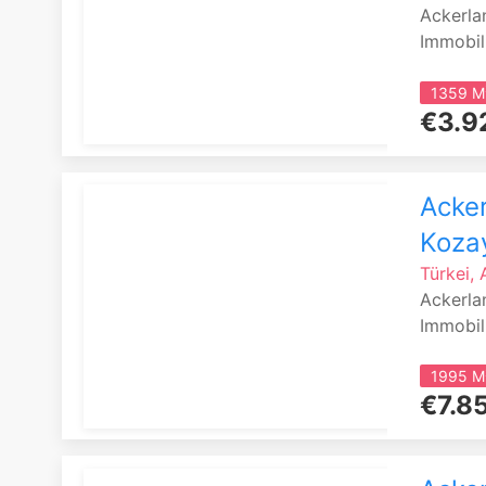
Ackerla
Immobil
1359 M
€3.9
Acker
Kozay
Türkei,
Ackerla
Immobil
1995 M
€7.8