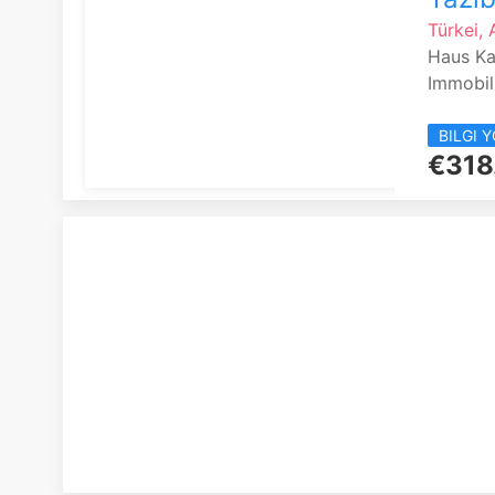
Türkei,
Haus Ka
Immobil
BILGI 
€318