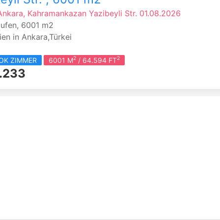
 Ankara, Kahramankazan
Yazibeyli Str.
01.08.2026
ufen, 6001 m2
ien in Ankara,Türkei
2
2
YOK ZIMMER
6001 M
/ 64.594 FT
.233