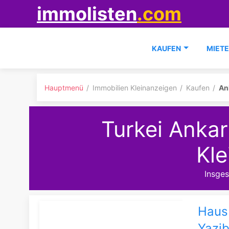
immolisten
.com
KAUFEN
MIET
Hauptmenü
Immobilien Kleinanzeigen
Kaufen
An
Turkei Anka
Kle
Insge
Haus 
Yazib