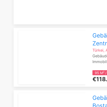
Gebäu
Zent
Türkei, 
Gebäude
Immobil
2
95 M
/
€118
Gebäu
Bosta