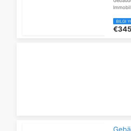
Gebäud
Immobili
BILGI 
€345
Gebä