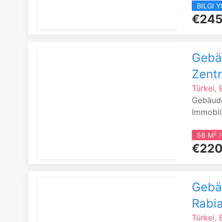
BILGI 
€245
Gebäu
Zent
Türkei, 
Gebäude
Immobili
2
56 M
/
€220
Gebäu
Rabi
Türkei,