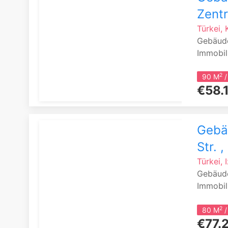
Zentr
Türkei,
Gebäude
Immobil
2
90 M
/
€58.
Gebäu
Str. 
Türkei, 
Gebäude
Immobili
2
80 M
/
€77.