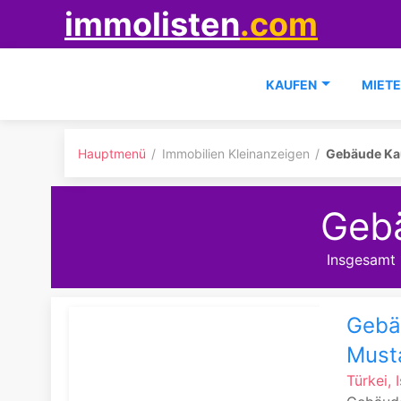
immolisten
.com
KAUFEN
MIET
Hauptmenü
Immobilien Kleinanzeigen
Gebäude Ka
Geb
Insgesamt
Gebäu
Must
Türkei, 