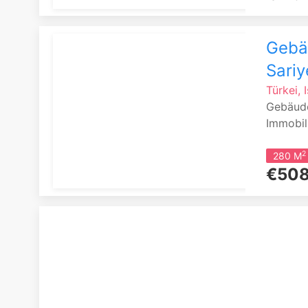
Gebäu
Sariy
Türkei, 
Gebäude
Immobili
2
280 M
€508