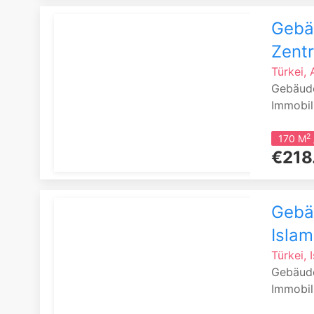
Gebäu
Zent
Türkei, 
Gebäude
Immobil
2
170 M
€218
Gebäu
Islam
Türkei, 
Gebäud
Immobili