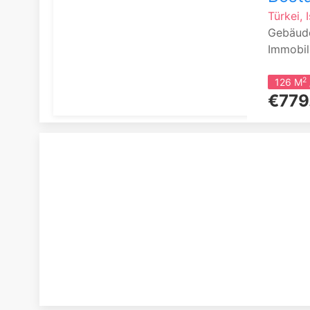
Türkei, 
Gebäude
Immobili
2
126 M
€779