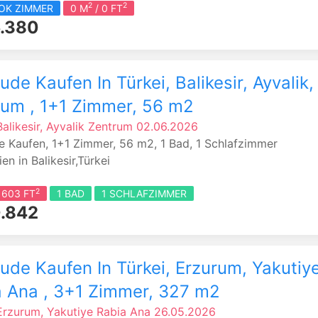
2
2
YOK ZIMMER
0 M
/ 0 FT
.380
de Kaufen In Türkei, Balikesir, Ayvalik,
rum , 1+1 Zimmer, 56 m2
Balikesir, Ayvalik
Zentrum
02.06.2026
 Kaufen, 1+1 Zimmer, 56 m2, 1 Bad, 1 Schlafzimmer
en in Balikesir,Türkei
2
 603 FT
1 BAD
1 SCHLAFZIMMER
.842
de Kaufen In Türkei, Erzurum, Yakutiye
a Ana , 3+1 Zimmer, 327 m2
 Erzurum, Yakutiye
Rabia Ana
26.05.2026