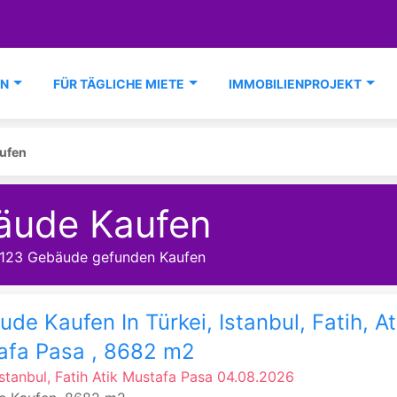
EN
FÜR TÄGLICHE MIETE
IMMOBILIENPROJEKT
ufen
äude Kaufen
 123 Gebäude gefunden Kaufen
de Kaufen In Türkei, Istanbul, Fatih, At
afa Pasa , 8682 m2
Istanbul, Fatih
Atik Mustafa Pasa
04.08.2026