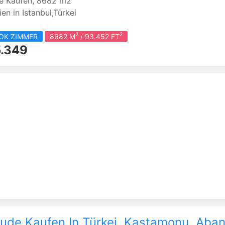
e Kaufen, 8682 m2
en in Istanbul,Türkei
2
2
YOK ZIMMER
8682 M
/ 93.452 FT
.349
ude Kaufen In Türkei, Kastamonu, Aban