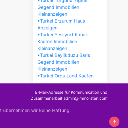
▪Turkei Turgutlu Yigitler
Gegend Immobilien
Kleinanzeigen
▪Turkei Erzurum Haus
Anzeigen
▪Turkei Yesilyurt Konak
Kaufen Immobilien
Kleinanzeigen
▪Turkei Beylikduzu Baris
Gegend Immobilien
Kleinanzeigen
▪Turkei Ordu Land Kaufen
E-Mail-Adresse für Kommunikation und
Zusammenarbeit admin@immolisten.com
it übernehmen wir keine Haftung.