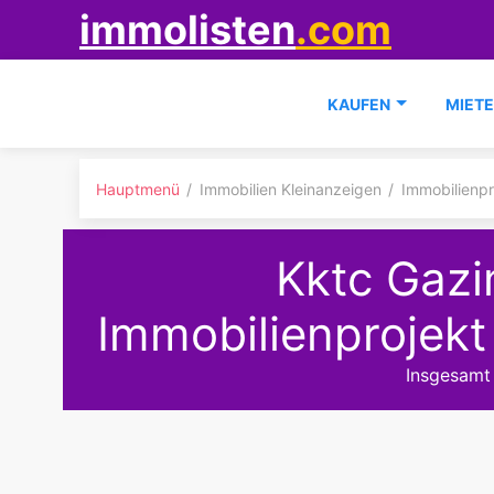
immolisten
.com
KAUFEN
MIET
Hauptmenü
Immobilien Kleinanzeigen
Immobilienpr
Kktc Gaz
Immobilienprojekt
Insgesamt