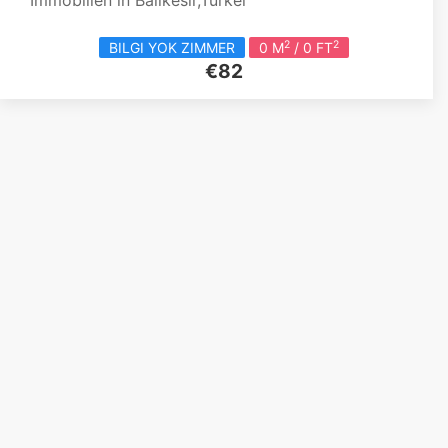
Immobilien in Balikesir,Türkei
2
2
BILGI YOK ZIMMER
0 M
/ 0 FT
€82